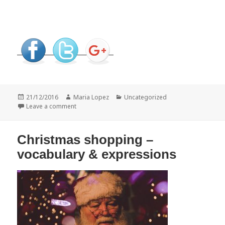
Posted
21/12/2016
Author
Maria Lopez
Categories
Uncategorized
on
Leave a comment
on Adverbs – types, form and position
Christmas shopping –
vocabulary & expressions