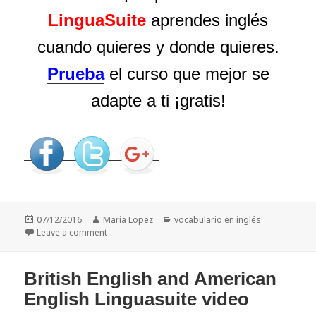
LinguaSuite
aprendes inglés
cuando quieres y donde quieres.
Prueba
el curso que mejor se
adapte a ti ¡gratis!
Posted
07/12/2016
Author
Maria Lopez
Categories
vocabulario en inglés
on
Leave a comment
on Christmas shopping – vocabulary & expression
British English and American
English Linguasuite video