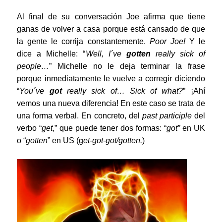
Al final de su conversación Joe afirma que tiene
ganas de volver a casa porque está cansado de que
la gente le corrija constantemente.
Poor Joe!
Y le
dice a Michelle: “
Well, I´ve
gotten
really sick of
people…
” Michelle no le deja terminar la frase
porque inmediatamente le vuelve a corregir diciendo
“
You´ve
got
really sick of… Sick of what?
” ¡Ahí
vemos una nueva diferencia! En este caso se trata de
una forma verbal. En concreto, del
past participle
del
verbo “
get
,” que puede tener dos formas: “
got”
en UK
o “
gotten
” en US (g
et-got-got/gotten.
)