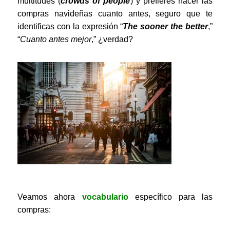
multitudes (
crowds of people
) y prefieres hacer las
compras navideñas cuanto antes, seguro que te
identificas con la expresión “
The sooner the better
,”
“
Cuanto antes mejor
,” ¿verdad?
Veamos ahora
vocabulario
específico para las
compras: