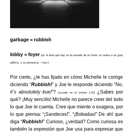
garbage = rubbish
lobby = foyer
(es el área que hay en la entrada de un hotel, un teatro o un gran
edificio, y se pronuncia
/ˈfɔɪeɪ/
)
Por cierto, ¿te has fijado en cómo Michelle le corrige
diciendo “
Rubbish!
” y Joe le responde diciendo “
No,
it´s absolutely true!
”?
¿Sabes por
(sucede en el minuto 1:25)
qué? ¡Muy sencillo! Michelle no parece creer del todo
lo que Joe le cuenta. Cree que miente o exagera, por
lo que piensa: “¡Sandeces!”, “¡Bobadas!” De ahí que
diga “
Rubbish!
” Curioso, ¿verdad? Como curiosa es
también la expresión que Joe usa para expresar que