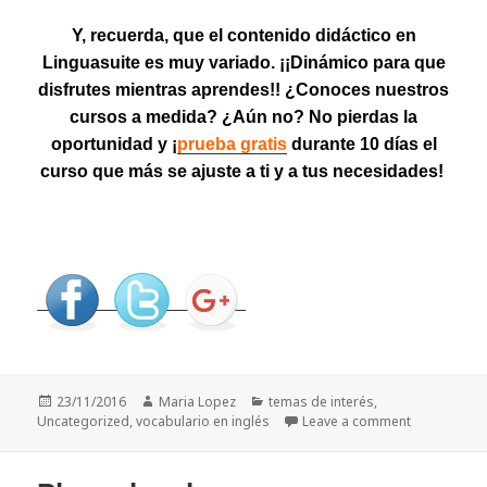
Y, recuerda, que el contenido didáctico en
Linguasuite es muy variado. ¡¡Dinámico para que
disfrutes mientras aprendes!! ¿Conoces nuestros
cursos a medida? ¿Aún no? No pierdas la
oportunidad y ¡
prueba gratis
durante 10 días el
curso que más se ajuste a ti y a tus necesidades!
Posted
23/11/2016
Author
Maria Lopez
Categories
temas de interés
,
Uncategorized
on
,
vocabulario en inglés
Leave a comment
on British E