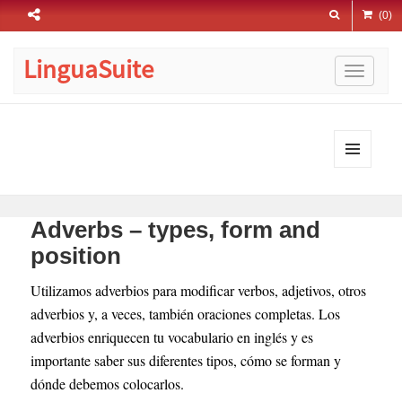
(0)
LinguaSuite
Skip
to
LinguaSuite Blog
content
MENU
AND
WIDGETS
Adverbs – types, form and
position
Utilizamos adverbios para modificar verbos, adjetivos, otros
adverbios y, a veces, también oraciones completas. Los
adverbios enriquecen tu vocabulario en inglés y es
importante saber sus diferentes tipos, cómo se forman y
dónde debemos colocarlos.